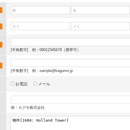
須
須
須
[半角数字] 例：090
12345678（携帯可）
須
[半角数字] 例：sample@kagumo.jp
お電話
メール
例：カグモ株式会社