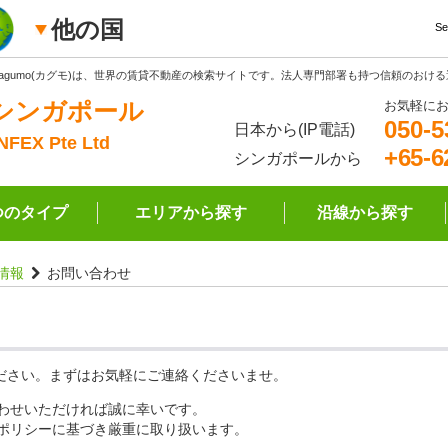
他の国
Se
Kagumo(カグモ)は、世界の賃貸不動産の検索サイトです。法人専門部署も持つ信頼のおけ
シンガポール
お気軽に
050-5
日本から(IP電話)
INFEX Pte Ltd
+65-6
シンガポールから
つのタイプ
エリアから探す
沿線から探す
情報
お問い合わせ
ください。まずはお気軽にご連絡くださいませ。
わせいただければ誠に幸いです。
ポリシーに基づき厳重に取り扱います。