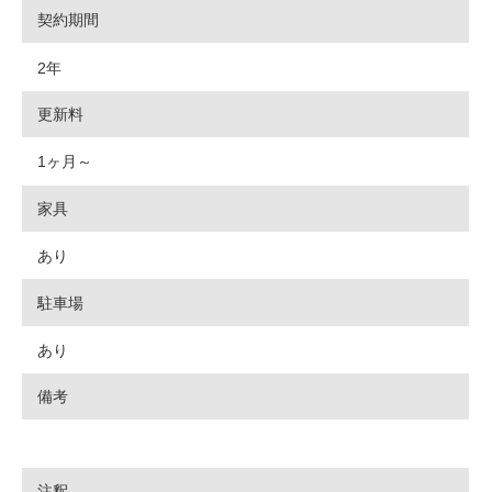
契約期間
2年
更新料
1ヶ月～
家具
あり
駐車場
あり
備考
注釈