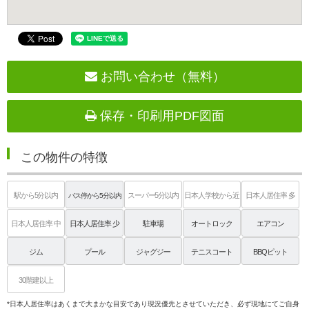
お問い合わせ（無料）
保存・印刷用PDF図面
この物件の特徴
駅から5分以内
スーパー5分以内
日本人学校から近
日本人居住率 多
バス停から5分以内
い
日本人居住率 中
日本人居住率 少
駐車場
オートロック
エアコン
ジム
プール
ジャグジー
テニスコート
BBQピット
30階建以上
*日本人居住率はあくまで大まかな目安であり現況優先とさせていただき、必ず現地にてご自身