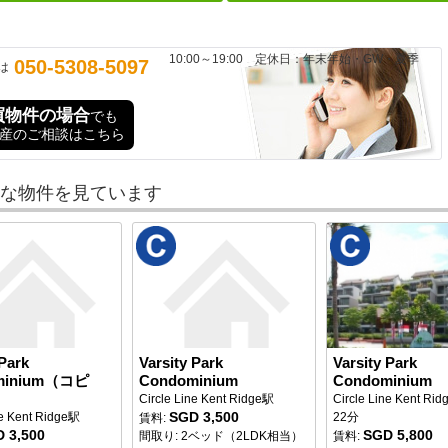
10:00～19:00 定休日：年末年始・GW・夏季
050-5308-5097
は
買物件の場合
でも
産のご相談はこちら
な物件を見ています
 Park
Varsity Park
Varsity Park
minium（コピ
Condominium
Condominium
Circle Line Kent Ridge駅
Circle Line Kent R
SGD 3,500
ne Kent Ridge駅
22分
賃料:
 3,500
SGD 5,800
間取り: 2ベッド（2LDK相当）
賃料: