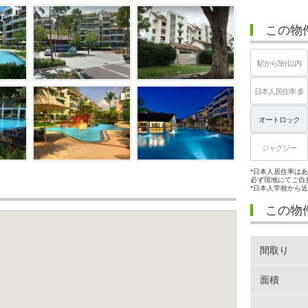
この物
駅から5分以内
日本人居住率 多
オートロック
ジャグジー
*日本人居住率は
必ず現地にてご自
*日本人学校から
この物
間取り
面積