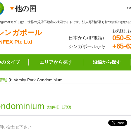
他の国
Se
Kagumo(カグモ)は、世界の賃貸不動産の検索サイトです。法人専門部署も持つ信頼のおけ
シンガポール
お気軽に
050-5
日本から(IP電話)
INFEX Pte Ltd
+65-6
シンガポールから
つのタイプ
エリアから探す
沿線から探す
情報
Varsity Park Condominium
Condominium
(物件ID: 1783)
問い合わせ下さい