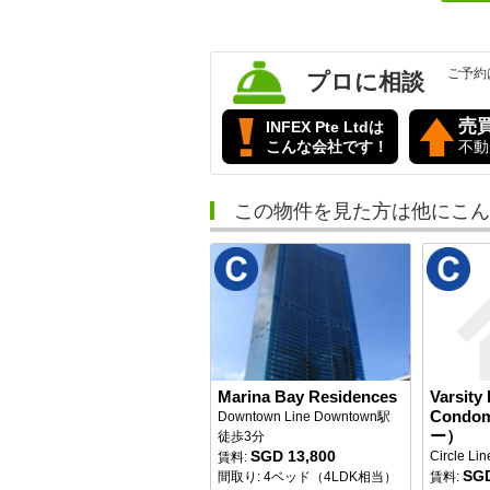
ご予約
プロに相談
売
INFEX Pte Ltdは
こんな会社です！
不動
この物件を見た方は他にこん
Marina Bay Residences
Varsity
Condo
Downtown Line Downtown駅
ー）
徒歩3分
SGD 13,800
Circle Li
賃料:
SGD
間取り: 4ベッド（4LDK相当）
賃料: