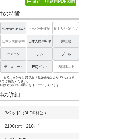
保存・印刷用PDF図面
件の特徴
スーパー5分以内
日本人学校から近
バス停から5分以内
い
日本人居住率 中
日本人居住率 少
駐車場
エアコン
ジム
プール
テニスコート
BBQピット
30階建以上
あくまで大まかな目安であり現況優先とさせていただき、
身でご確認ください。
近いは徒歩約30分圏内をイメージしています。
件の詳細
3ベッド（3LDK相当）
2100sqft（210㎡）