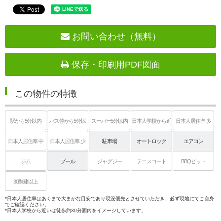
お問い合わせ（無料）
保存・印刷用PDF図面
この物件の特徴
駅から5分以内
バス停から5分以
スーパー5分以内
日本人学校から近
日本人居住率 多
内
い
日本人居住率 中
日本人居住率 少
駐車場
オートロック
エアコン
ジム
プール
ジャグジー
テニスコート
BBQピット
30階建以上
*日本人居住率はあくまで大まかな目安であり現況優先とさせていただき、必ず現地にてご自身
でご確認ください。
*日本人学校から近いは徒歩約30分圏内をイメージしています。