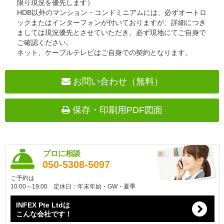
限り現況を優先します）
HDB以外のマンション・コンドミニアムには、必ずオートロ
ックまたはインターフォンが付いておりますが、詳細につき
ましては現況優先とさせていただき、必ず現地にてご自身で
ご確認ください。
ネット、ケーブルテレビはご自身での契約となります。
お問い合わせ（無料）
保存・印刷用PDF図面
プロに相談
050-5308-5097
ご予約は
10:00～19:00 定休日：年末年始・GW・夏季
INFEX Pte Ltdは
こんな会社です！