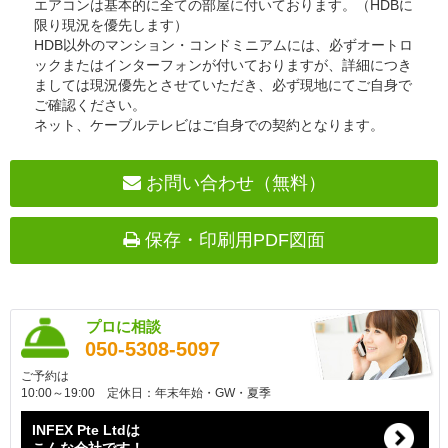
エアコンは基本的に全ての部屋に付いております。（HDBに
限り現況を優先します）
HDB以外のマンション・コンドミニアムには、必ずオートロ
ックまたはインターフォンが付いておりますが、詳細につき
ましては現況優先とさせていただき、必ず現地にてご自身で
ご確認ください。
ネット、ケーブルテレビはご自身での契約となります。
お問い合わせ（無料）
保存・印刷用PDF図面
プロに相談
050-5308-5097
ご予約は
10:00～19:00 定休日：年末年始・GW・夏季
INFEX Pte Ltdは
こんな会社です！