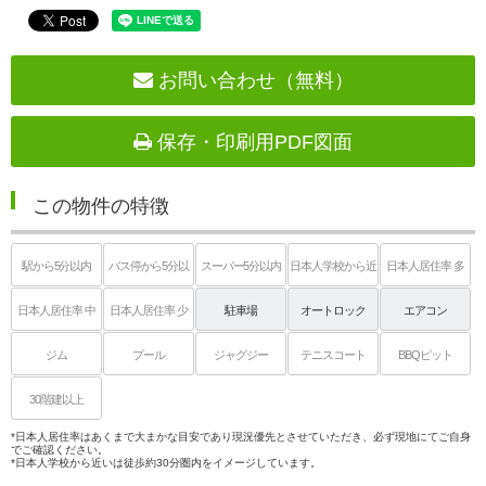
お問い合わせ（無料）
保存・印刷用PDF図面
この物件の特徴
駅から5分以内
バス停から5分以
スーパー5分以内
日本人学校から近
日本人居住率 多
内
い
日本人居住率 中
日本人居住率 少
駐車場
オートロック
エアコン
ジム
プール
ジャグジー
テニスコート
BBQピット
30階建以上
*日本人居住率はあくまで大まかな目安であり現況優先とさせていただき、必ず現地にてご自身
でご確認ください。
*日本人学校から近いは徒歩約30分圏内をイメージしています。