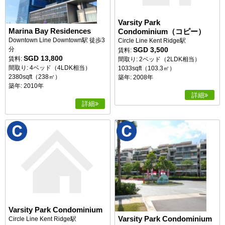
Varsity Park
Marina Bay Residences
Condominium（コピー）
Downtown Line Downtown駅 徒歩3
Circle Line Kent Ridge駅
SGD 3,500
分
賃料:
SGD 13,800
賃料:
間取り: 2ベッド（2LDK相当）
間取り: 4ベッド（4LDK相当）
1033sqft（103.3㎡）
2380sqft（238㎡）
築年: 2008年
築年: 2010年
詳細
詳細
Varsity Park Condominium
Varsity Park Condominium
Circle Line Kent Ridge駅