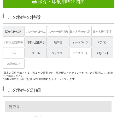
保存・印刷用PDF図面
この物件の特徴
駅から5分以内
バス停から5分以
スーパー5分以内
日本人学校から近
日本人居住率 多
内
い
日本人居住率 中
日本人居住率 少
駐車場
オートロック
エアコン
ジム
プール
ジャグジー
テニスコート
BBQピット
30階建以上
*日本人居住率はあくまで大まかな目安であり現況優先とさせていただき、必ず現地にてご自身
でご確認ください。
*日本人学校から近いは徒歩約30分圏内をイメージしています。
この物件の詳細
間取り