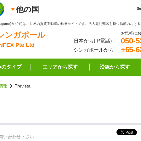
他の国
Se
Kagumo(カグモ)は、世界の賃貸不動産の検索サイトです。法人専門部署も持つ信頼のおけ
シンガポール
お気軽に
050-5
日本から(IP電話)
INFEX Pte Ltd
+65-6
シンガポールから
つのタイプ
エリアから探す
沿線から探す
情報
Trevista
問い合わせ下さい