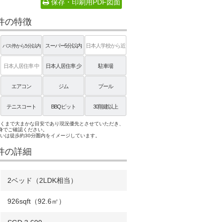
保存・印刷用PDF図面
件の特徴
スーパー5分以内
日本人学校から近
バス停から5分以内
い
日本人居住率 中
日本人居住率 少
駐車場
エアコン
ジム
プール
テニスコート
BBQピット
30階建以上
あくまで大まかな目安であり現況優先とさせていただき、
身でご確認ください。
近いは徒歩約30分圏内をイメージしています。
件の詳細
2ベッド（2LDK相当）
926sqft（92.6㎡）