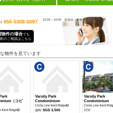
10:00～19:00 定休日：年末年始・GW・夏季
050-5308-5097
は
買物件の場合
でも
産のご相談はこちら
な物件を見ています
 Park
Varsity Park
Varsity Park
minium（コピ
Condominium
Condominium
Circle Line Kent Ridge駅
Circle Line Kent R
SGD 3,500
ne Kent Ridge駅
22分
賃料: