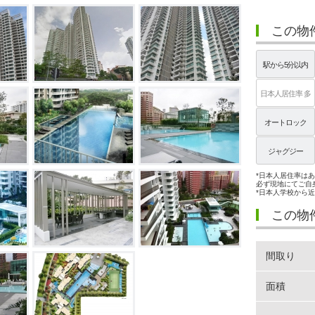
この物
駅から5分以内
日本人居住率 多
オートロック
ジャグジー
*日本人居住率は
必ず現地にてご自
*日本人学校から
この物
間取り
面積