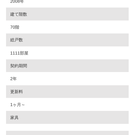
2008年
建て階数
70階
総戸数
1111部屋
契約期間
2年
更新料
1ヶ月～
家具