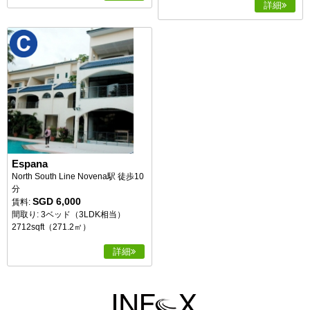
詳細
Espana
North South Line Novena駅 徒歩10
分
SGD 6,000
賃料:
間取り: 3ベッド（3LDK相当）
2712sqft（271.2㎡）
詳細