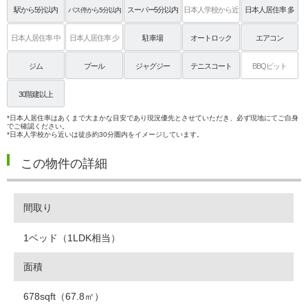
駅から5分以内
スーパー5分以内
日本人学校から近
日本人居住率 多
バス停から5分以内
い
日本人居住率 中
日本人居住率 少
駐車場
オートロック
エアコン
ジム
プール
ジャグジー
テニスコート
BBQピット
30階建以上
*日本人居住率はあくまで大まかな目安であり現況優先とさせていただき、必ず現地にてご自身
でご確認ください。
*日本人学校から近いは徒歩約30分圏内をイメージしています。
この物件の詳細
間取り
1ベッド（1LDK相当）
面積
678sqft（67.8㎡）